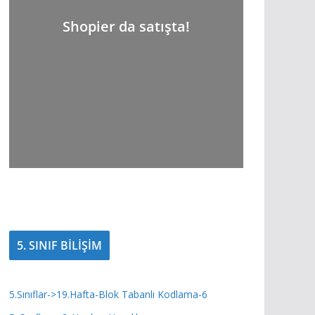
Shopier da satışta!
5. SINIF BİLİŞİM
5.Sınıflar->19.Hafta-Blok Tabanlı Kodlama-6