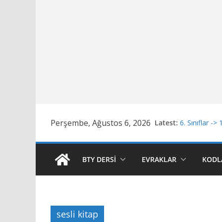
Perşembe, Ağustos 6, 2026
Latest:
6. Sınıflar -
Yapay Zeka U
Yapay Zeka U
Seçmeli Robo
BTY DERSİ
EVRAKLAR
KODL
Seçmeli Robo
sesli kitap