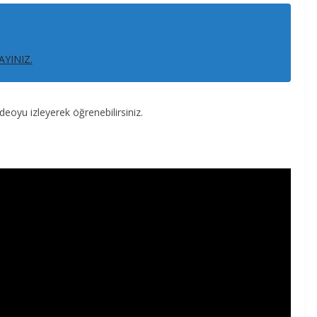
AYINIZ.
deoyu izleyerek öğrenebilirsiniz.