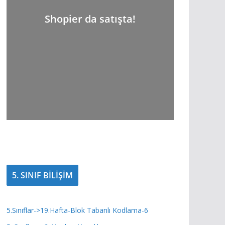
Shopier da satışta!
5. SINIF BİLİŞİM
5.Sınıflar->19.Hafta-Blok Tabanlı Kodlama-6