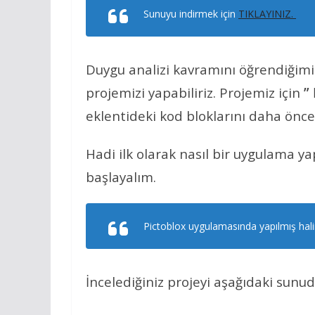
Sunuyu indirmek için
TIKLAYINIZ.
Duygu analizi kavramını öğrendiğimi
projemizi yapabiliriz. Projemiz için
”
eklentideki kod bloklarını daha önc
Hadi ilk olarak nasıl bir uygulama 
başlayalım.
Pictoblox uygulamasında yapılmış hali
İncelediğiniz projeyi aşağıdaki sunuda