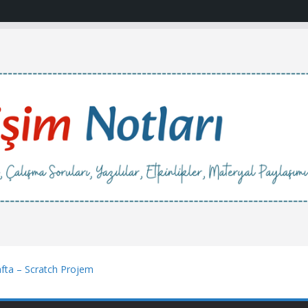
Hafta – Scratch Projem
aları ->21. Hafta – Sesli Kitap
amaları ->20. Hafta – Ben Ne Dersem O!