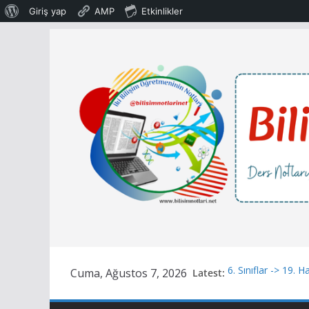
WordPress
Giriş yap
AMP
Etkinlikler
hakkında
Skip
to
content
Cuma, Ağustos 7, 2026
Latest:
6. Sınıflar -> 19. 
Yapay Zeka Uygulam
Yapay Zeka Uygul