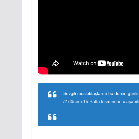
Sevgili meslektaşlarım bu dersin günl
/2.dönem 15.Hafta kısmından ulaşabili