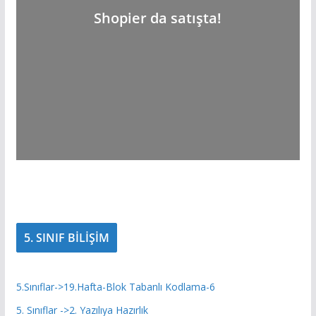
Shopier da satışta!
5. SINIF BİLİŞİM
5.Sınıflar->19.Hafta-Blok Tabanlı Kodlama-6
5. Sınıflar ->2. Yazılıya Hazırlık