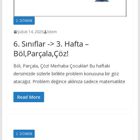
2. DÖNEM
6. SINIF
Şubat 14, 2026
İstem
6. Sınıflar -> 3. Hafta –
Böl,Parçala,Çöz!
Böl, Parçala, Çöz! Merhaba Çocuklar! Bu haftaki
dersimizde sizlerle birlikte problem konusuna bir göz
atacağız. Problem değince aklınıza sadece matematikte
Read More
2. DÖNEM
7.SINIF