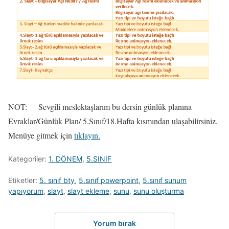
NOT: Sevgili meslektaşlarım bu dersin günlük planına
Evraklar/Günlük Plan/ 5.Sınıf/18.Hafta kısmından ulaşabilirsiniz.
Menüye gitmek için
tıklayın.
Kategoriler:
1. DÖNEM
,
5.SINIF
Etiketler:
5. sınıf bty
,
5.sınıf powerpoint
,
5.sınıf sunum
yapıyorum
,
slayt
,
slayt ekleme
,
sunu
,
sunu oluşturma
Yorum bırak