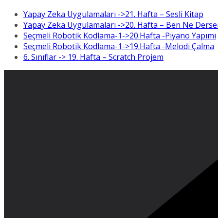
Yapay Zeka Uygulamaları ->21. Hafta – Sesli Kitap
Yapay Zeka Uygulamaları ->20. Hafta – Ben Ne Derse
Seçmeli Robotik Kodlama-1->20.Hafta -Piyano Yapımı
Seçmeli Robotik Kodlama-1->19.Hafta -Melodi Çalma
6. Sınıflar -> 19. Hafta – Scratch Projem