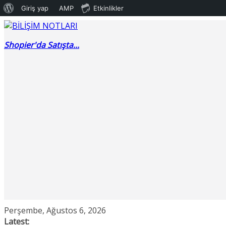
WordPress
Giriş yap
AMP
Etkinlikler
Skip
hakkında
to
Shopier'da Satışta...
content
Perşembe, Ağustos 6, 2026
Latest: