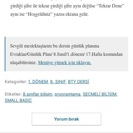
girdiği şifre ile tekrar girdiği şifre aynı değilse “Tekrar Dene”
aynı ise “Hoşgeldiniz” yazısı ekrana gelir.
Sevgili meslektaşlarım bu dersin günlük planına
Evraklar/Günlük Plan/ 8.Sınıf/1.dönem/ 17.Hafta kısmından
ulaşabilirsiniz.
Menüye gitmek için tıklayın.
Kategoriler:
1. DÖNEM
,
8. SINIF
,
BTY DERSİ
Etiketler:
8.sınıflar bilişim
,
programlama
,
SEÇMELİ BİLİŞİM
,
SMALL BASİC
Yorum bırak