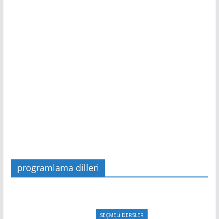
programlama dilleri
5. SINIF ROBOTİK KODLAMA
SEÇMELİ DERSLER