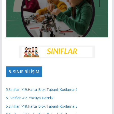
5. SINIF BİLİŞİM
5.Sınıflar->19.Hafta-Blok Tabanlı Kodlama-6
5. Sınıflar ->2. Yazılıya Hazırlık
5.Sınıflar->18.Hafta-Blok Tabanlı Kodlama-5