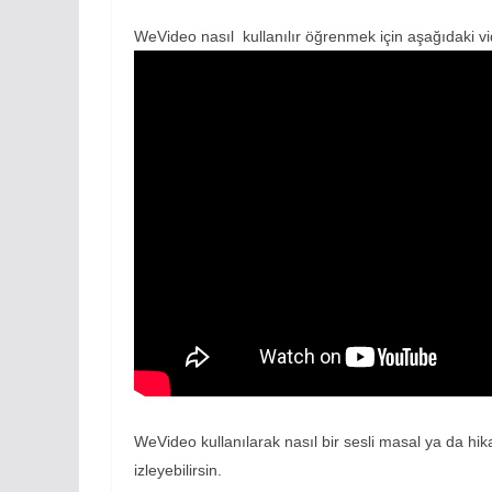
WeVideo nasıl kullanılır öğrenmek için aşağıdaki vid
WeVideo kullanılarak nasıl bir sesli masal ya da h
izleyebilirsin.