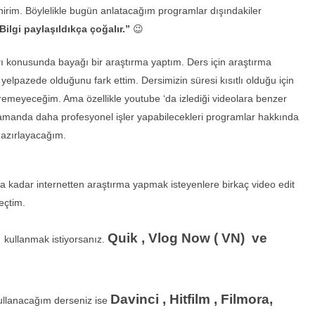
irim. Böylelikle bugün anlatacağım programlar dışındakiler
Bilgi paylaşıldıkça çoğalır.”
😉
ı konusunda bayağı bir araştırma yaptım. Ders için araştırma
elpazede olduğunu fark ettim. Dersimizin süresi kısıtlı olduğu için
emeyeceğim. Ama özellikle youtube ‘da izlediği videolara benzer
zamanda daha profesyonel işler yapabilecekleri programlar hakkında
hazırlayacağım.
a kadar internetten araştırma yapmak isteyenlere birkaç video edit
eçtim.
Quik , Vlog Now ( VN) ve
 kullanmak istiyorsanız.
Davinci , Hitfilm , Filmora,
kullanacağım derseniz ise