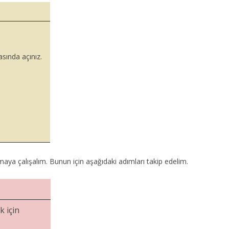
sında açınız.
ya çalışalım. Bunun için aşağıdaki adımları takip edelim.
k için