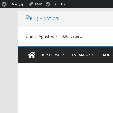
WordPress
Giriş yap
AMP
Etkinlikler
hakkında
Skip
to
content
Cuma, Ağustos 7, 2026
Latest:
BTY DERSİ
EVRAKLAR
KODL