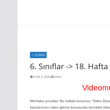
1. DÖNEM
6. SINIF
6. Sınıflar -> 18. Ha
Ocak 4, 2026
İstem
Videom
Merhaba çocuklar! Bu haftaki konumuz “Video Düzenl
bazılarınızın video işleme konusunda tecrübeli old