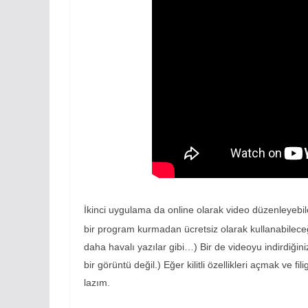
İkinci uygulama da online olarak video düzenleyebi
bir program kurmadan ücretsiz olarak kullanabileceğin
daha havalı yazılar gibi…) Bir de videoyu indirdiğiniz
bir görüntü değil.) Eğer kilitli özellikleri açmak ve 
lazım.