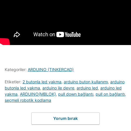
Kategoriler:
ARDUINO (TINKERCAD)
Etiketler:
2 butonla led yakma
,
arduino buton kullanımı
,
arduino
butonla led yakma
,
arduino ile devre
,
arduino led
,
arduino led
yakma
,
ARDUINO(MBLOK)
,
pull down bağlantı
,
pull on bağlantı
,
seçmeli robotik kodlama
Yorum bırak